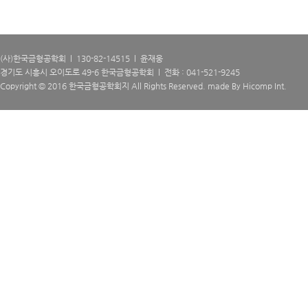
(사)한국금형공학회 l 130-82-14515 l 윤재웅
경기도 시흥시 오이도로 49-6 한국금형공학회 l 전화 : 041-521-9245
Copyright © 2016 한국금형공학회지 All Rights Reserved. made By
Hicomp Int.