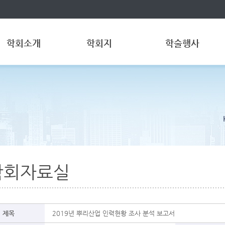
학회소개
학회지
학술행사
학회자료실
 제목
2019년 뿌리산업 인력현황 조사 분석 보고서