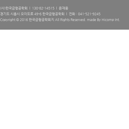
(사)한국금형공학회 l 130-82-14515 l 윤재웅
경기도 시흥시 오이도로 49-6 한국금형공학회 l 전화 : 041-521-9245
Copyright © 2016 한국금형공학회지 All Rights Reserved. made By
Hicomp Int.