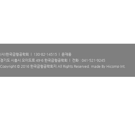
(사)한국금형공학회 l 130-82-14515 l 윤재웅
경기도 시흥시 오이도로 49-6 한국금형공학회 l 전화 : 041-521-9245
Copyright © 2016 한국금형공학회지 All Rights Reserved. made By
Hicomp Int.